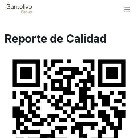
Ir al contenido
Reporte de Calidad